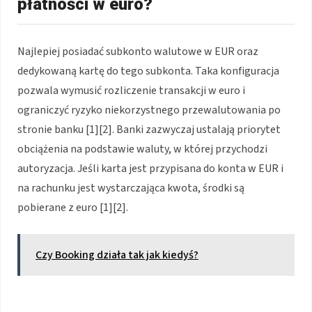
płatności w euro?
Najlepiej posiadać subkonto walutowe w EUR oraz
dedykowaną kartę do tego subkonta. Taka konfiguracja
pozwala wymusić rozliczenie transakcji w euro i
ograniczyć ryzyko niekorzystnego przewalutowania po
stronie banku [1][2]. Banki zazwyczaj ustalają priorytet
obciążenia na podstawie waluty, w której przychodzi
autoryzacja. Jeśli karta jest przypisana do konta w EUR i
na rachunku jest wystarczająca kwota, środki są
pobierane z euro [1][2].
Czy Booking działa tak jak kiedyś?