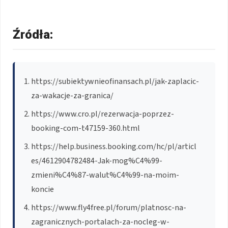
Źródła:
https://subiektywnieofinansach.pl/jak-zaplacic-
za-wakacje-za-granica/
https://www.cro.pl/rezerwacja-poprzez-
booking-com-t47159-360.html
https://help.business.booking.com/hc/pl/articl
es/4612904782484-Jak-mog%C4%99-
zmieni%C4%87-walut%C4%99-na-moim-
koncie
https://www.fly4free.pl/forum/platnosc-na-
zagranicznych-portalach-za-nocleg-w-