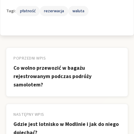
Tagi:
płatność
rezerwacja
waluta
Nawigacja
wpisu
POPRZEDNI WPIS
Co wolno przewozić w bagażu
rejestrowanym podczas podróży
samolotem?
NASTĘPNY WPIS
Gdzie jest lotnisko w Modlinie i jak do niego
dojechać?