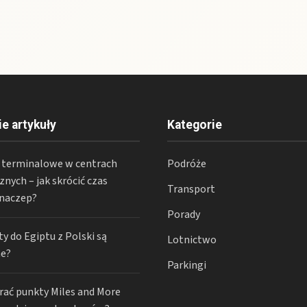
ie artykuły
Kategorie
i terminalowe w centrach
Podróże
znych – jak skrócić czas
Transport
 naczep?
Porady
ty do Egiptu z Polski są
Lotnictwo
e?
Parkingi
erać punkty Miles and More