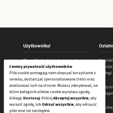
Użytkowniku!
Ostatn
Wszystkie treści dostępne na stronie
Ciągnik
PrzyLotnisku.pl
mają wyłącznie
logistyc
Cenimy prywatność użytkowników
charakter informacyjny. Zespół
obsługi
Pliki cookie pomagają nam ulepszać korzystanie z
redakcyjny
PrzyLotnisku.pl
nie
serwisu, dostarczać spersonalizowane treści oraz
ponosi odpowiedzialności za
analizować ruch na stronie. Możesz zdecydować, na
Kiedy lo
jakiekolwiek konsekwencje
które kategorie plików cookie wyrażasz zgodę,
dostępn
wynikające z niewłaściwego
klikając
Dostosuj
. Kliknij
Akceptuj wszystkie
, aby
zrozumienia lub zastosowania
wyrazić zgodę, lub
Odrzuć wszystkie
, aby odrzucić
Jak zbi
publikowanych materiałów.
pliki inne niż niezbędne.