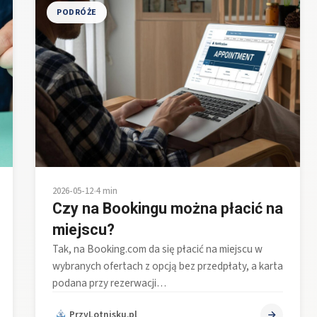
PODRÓŻE
2026-05-12
•
4 min
Czy na Bookingu można płacić na
miejscu?
Tak, na Booking.com da się płacić na miejscu w
wybranych ofertach z opcją bez przedpłaty, a karta
podana przy rezerwacji…
PrzyLotnisku.pl