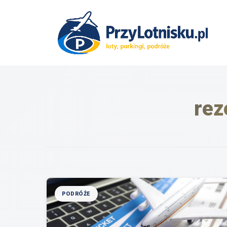
Przejdź
do
treści
rez
PODRÓŻE