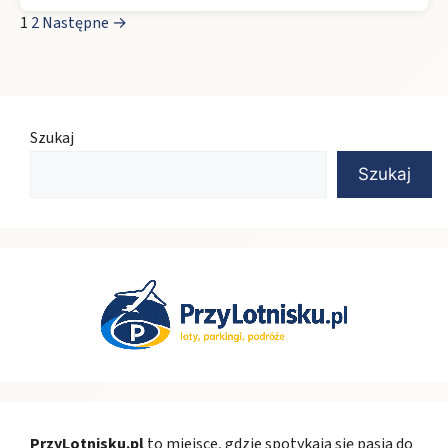
1
2
Następne →
Szukaj
Szukaj
PrzyLotnisku.pl
to miejsce, gdzie spotykają się pasja do