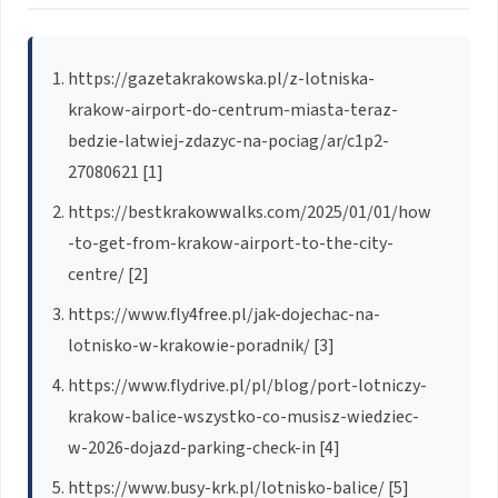
https://gazetakrakowska.pl/z-lotniska-
krakow-airport-do-centrum-miasta-teraz-
bedzie-latwiej-zdazyc-na-pociag/ar/c1p2-
27080621 [1]
https://bestkrakowwalks.com/2025/01/01/how
-to-get-from-krakow-airport-to-the-city-
centre/ [2]
https://www.fly4free.pl/jak-dojechac-na-
lotnisko-w-krakowie-poradnik/ [3]
https://www.flydrive.pl/pl/blog/port-lotniczy-
krakow-balice-wszystko-co-musisz-wiedziec-
w-2026-dojazd-parking-check-in [4]
https://www.busy-krk.pl/lotnisko-balice/ [5]