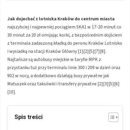
Jak dojechać z lotniska Kraków do centrum miasta
najszybciej i najpewniej pociągiem SKA1 w 17-20 minut co
30 minut za 20 zł omijając korki, z bezpośrednim dojściem
z terminala zadaszoną kładką do peronu Kraków Lotnisko
i wysiadką na stacji Kraków Główny [1][2][5][7][8].
Najtańsze są autobusy miejskie w taryfie MPK z
przystanku tuż przy terminalu linie 300 i 209 w dzień oraz
902 w nocy, a dodatkowo działają busy prywatne jak
Matuszek oraz taksówki i transfery prywatne [2][3][5][6]
[10].
Spis treści