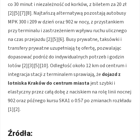
co 30 minut i niezależność od korków, z biletem za 20 zł
[2][5][7][8]. Najtańszą alternatywą pozostają autobusy
MPK 300 i 209 w dzień oraz 902 w nocy, z przystankiem
przy terminalu i zastrzeżeniem wpływu ruchu ulicznego
na czas przejazdu [2][5][6]. Busy prywatne, taksówki i
transfery prywatne uzupełniają tę ofertę, pozwalając
dopasować podróż do indywidualnych potrzeb i godzin
lotów [2][3][5][10]. Odległość około 12 km od centrum i
integracja stacji z terminalem sprawiają, że
dojazd z
lotniska Kraków do centrum miasta
jest szybki i
elastyczny przez całą dobę z naciskiem na rolę linii nocnej
902 oraz późnego kursu SKA1 o 0:57 po zmianach rozkładu
[1][2].
Źródła: