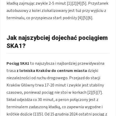
kładką zajmując zwykle 2-5 minut [1][2][4][5]. Przystanek
autobusowy z kolei zlokalizowany jest tuż przy wyjściu z
terminalu, co przyspiesza start podróży [4][5][6].
Jak najszybciej dojechać pociągiem
SKA1?
Pociąg SKA1
to najszybsza i najbardziej przewidywalna
trasa
z lotniska Kraków do centrum miasta
dzięki
niezależności od ruchu drogowego. Przejazd do stacji
Kraków Główny trwa 17-20 minut i zwykle jest stabilny
czasowo, ponieważ pociąg nie stoi w korkach [2][5][7].
Skład odjeżdża co 30 minut, a peron połączony jest z
terminalem zadaszoną kładką, co zapewnia wygodne i
krótkie dojście [1][5]. Od 15 grudnia 2024 ostatni pociąg z