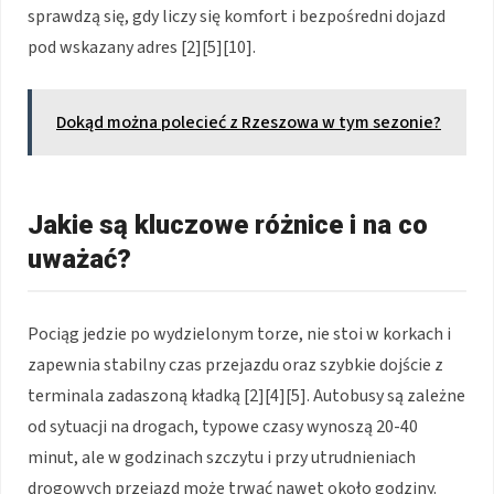
sprawdzą się, gdy liczy się komfort i bezpośredni dojazd
pod wskazany adres [2][5][10].
Dokąd można polecieć z Rzeszowa w tym sezonie?
Jakie są kluczowe różnice i na co
uważać?
Pociąg jedzie po wydzielonym torze, nie stoi w korkach i
zapewnia stabilny czas przejazdu oraz szybkie dojście z
terminala zadaszoną kładką [2][4][5]. Autobusy są zależne
od sytuacji na drogach, typowe czasy wynoszą 20-40
minut, ale w godzinach szczytu i przy utrudnieniach
drogowych przejazd może trwać nawet około godziny.