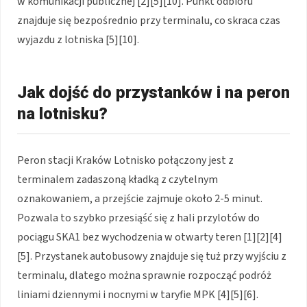
w komunikacji publicznej [2][5][10]. Punkt odbioru
znajduje się bezpośrednio przy terminalu, co skraca czas
wyjazdu z lotniska [5][10].
Jak dojść do przystanków i na peron
na lotnisku?
Peron stacji Kraków Lotnisko połączony jest z
terminalem zadaszoną kładką z czytelnym
oznakowaniem, a przejście zajmuje około 2-5 minut.
Pozwala to szybko przesiąść się z hali przylotów do
pociągu SKA1 bez wychodzenia w otwarty teren [1][2][4]
[5]. Przystanek autobusowy znajduje się tuż przy wyjściu z
terminalu, dlatego można sprawnie rozpocząć podróż
liniami dziennymi i nocnymi w taryfie MPK [4][5][6].