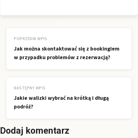
Nawigacja
wpisu
POPRZEDNI WPIS
Jak można skontaktować się z bookingiem
w przypadku problemów z rezerwacją?
NASTĘPNY WPIS
Jakie walizki wybrać na krótką i długą
podróż?
Dodaj komentarz