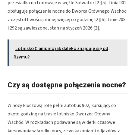
przesiadka na tramwaje w węźle Salwator [2][5]. Linia 902
obsługuje połączenie nocne do Dworca Głównego Wschód
z częstotliwością mniej więcej co godzinę [2][6]. Linie 208
i 292 są zawieszone, stan na styczeń 2026 [2].
Lotnisko Ciampino jak daleko znajduje się od
Rzymu?
Czy są dostępne połączenia nocne?
W nocy kluczową rolę pełni autobus 902, kursujący co
około godzinę na trasie lotnisko Dworzec Główny
Wschód. W rozkładach podawane są widełki czasowe
kursowania w środku nocy, ze wskazaniami odjazdów z