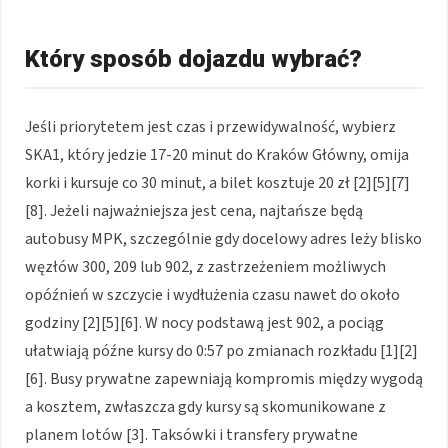
Który sposób dojazdu wybrać?
Jeśli priorytetem jest czas i przewidywalność, wybierz
SKA1, który jedzie 17-20 minut do Kraków Główny, omija
korki i kursuje co 30 minut, a bilet kosztuje 20 zł [2][5][7]
[8]. Jeżeli najważniejsza jest cena, najtańsze będą
autobusy MPK, szczególnie gdy docelowy adres leży blisko
węzłów 300, 209 lub 902, z zastrzeżeniem możliwych
opóźnień w szczycie i wydłużenia czasu nawet do około
godziny [2][5][6]. W nocy podstawą jest 902, a pociąg
ułatwiają późne kursy do 0:57 po zmianach rozkładu [1][2]
[6]. Busy prywatne zapewniają kompromis między wygodą
a kosztem, zwłaszcza gdy kursy są skomunikowane z
planem lotów [3]. Taksówki i transfery prywatne