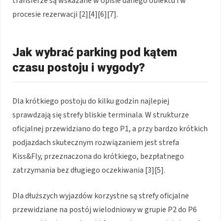
transferze są wskazane w opisie danego obiektu i w
procesie rezerwacji [2][4][6][7].
Jak wybrać parking pod kątem
czasu postoju i wygody?
Dla krótkiego postoju do kilku godzin najlepiej
sprawdzają się strefy bliskie terminala. W strukturze
oficjalnej przewidziano do tego P1, a przy bardzo krótkich
podjazdach skutecznym rozwiązaniem jest strefa
Kiss&Fly, przeznaczona do krótkiego, bezpłatnego
zatrzymania bez długiego oczekiwania [3][5].
Dla dłuższych wyjazdów korzystne są strefy oficjalne
przewidziane na postój wielodniowy w grupie P2 do P6