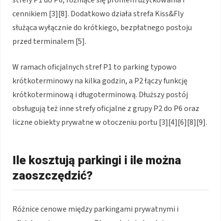
strefy P1 do P6, różniące się profilem użytkowania i
cennikiem [3][8]. Dodatkowo działa strefa Kiss&Fly
służąca wyłącznie do krótkiego, bezpłatnego postoju
przed terminalem [5].
W ramach oficjalnych stref P1 to parking typowo
krótkoterminowy na kilka godzin, a P2 łączy funkcję
krótkoterminową i długoterminową. Dłuższy postój
obsługują też inne strefy oficjalne z grupy P2 do P6 oraz
liczne obiekty prywatne w otoczeniu portu [3][4][6][8][9].
Ile kosztują parkingi i ile można
zaoszczędzić?
Różnice cenowe między parkingami prywatnymi i