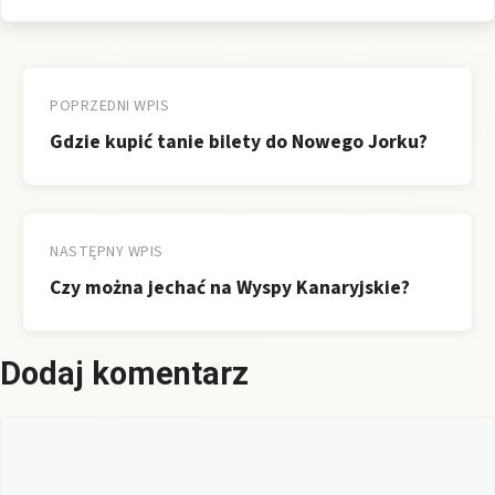
Nawigacja
wpisu
POPRZEDNI WPIS
Gdzie kupić tanie bilety do Nowego Jorku?
NASTĘPNY WPIS
Czy można jechać na Wyspy Kanaryjskie?
Dodaj komentarz
Komentarz