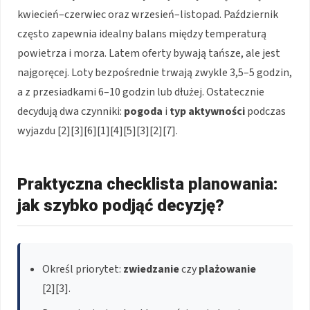
kwiecień–czerwiec oraz wrzesień–listopad. Październik
często zapewnia idealny balans między temperaturą
powietrza i morza. Latem oferty bywają tańsze, ale jest
najgoręcej. Loty bezpośrednie trwają zwykle 3,5–5 godzin,
a z przesiadkami 6–10 godzin lub dłużej. Ostatecznie
decydują dwa czynniki:
pogoda
i
typ aktywności
podczas
wyjazdu [2][3][6][1][4][5][3][2][7].
Praktyczna checklista planowania:
jak szybko podjąć decyzję?
Określ priorytet:
zwiedzanie
czy
plażowanie
[2][3].