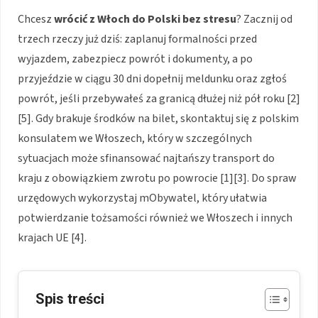
Chcesz
wrócić z Włoch do Polski bez stresu
? Zacznij od
trzech rzeczy już dziś: zaplanuj formalności przed
wyjazdem, zabezpiecz powrót i dokumenty, a po
przyjeździe w ciągu 30 dni dopełnij meldunku oraz zgłoś
powrót, jeśli przebywałeś za granicą dłużej niż pół roku [2]
[5]. Gdy brakuje środków na bilet, skontaktuj się z polskim
konsulatem we Włoszech, który w szczególnych
sytuacjach może sfinansować najtańszy transport do
kraju z obowiązkiem zwrotu po powrocie [1][3]. Do spraw
urzędowych wykorzystaj mObywatel, który ułatwia
potwierdzanie tożsamości również we Włoszech i innych
krajach UE [4].
Spis treści