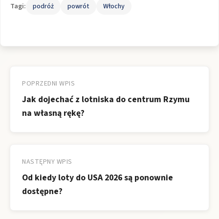
Tagi:
podróż
powrót
Włochy
Nawigacja
wpisu
POPRZEDNI WPIS
Jak dojechać z lotniska do centrum Rzymu
na własną rękę?
NASTĘPNY WPIS
Od kiedy loty do USA 2026 są ponownie
dostępne?