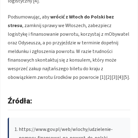
logistyczny [4].
Podsumowując, aby
wrócić z Włoch do Polski bez
stresu
, zamknij sprawy we Włoszech, zabezpiecz
logistykę i finansowanie powrotu, korzystaj z mObywatel
oraz Odyseusza, a po przyjeździe w terminie dopełnij
meldunku i zgłoszenia powrotu. W razie trudności
finansowych skontaktuj się z konsulem, który może
wesprzeć zakup najtańszego biletu do kraju z
obowiązkiem zwrotu środków po powrocie [1][2][3][4][5].
Źródła:
https://www.gov.pl/web/wlochy/udzielenie-
pomocy-finansowej-na-powrot-do-polski