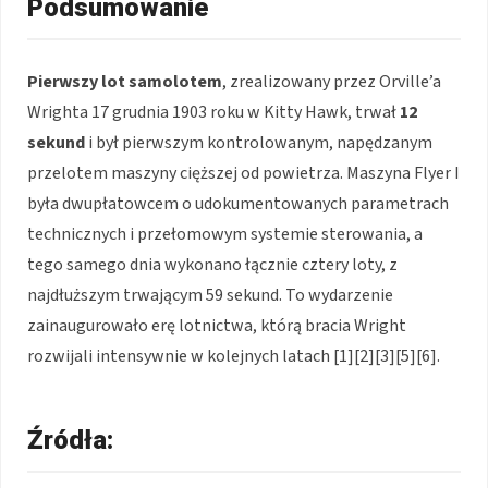
Podsumowanie
Pierwszy lot samolotem
, zrealizowany przez Orville’a
Wrighta 17 grudnia 1903 roku w Kitty Hawk, trwał
12
sekund
i był pierwszym kontrolowanym, napędzanym
przelotem maszyny cięższej od powietrza. Maszyna Flyer I
była dwupłatowcem o udokumentowanych parametrach
technicznych i przełomowym systemie sterowania, a
tego samego dnia wykonano łącznie cztery loty, z
najdłuższym trwającym 59 sekund. To wydarzenie
zainaugurowało erę lotnictwa, którą bracia Wright
rozwijali intensywnie w kolejnych latach [1][2][3][5][6].
Źródła: