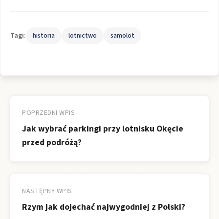
Tagi:
historia
lotnictwo
samolot
Nawigacja
wpisu
POPRZEDNI WPIS
Jak wybrać parkingi przy lotnisku Okęcie
przed podróżą?
NASTĘPNY WPIS
Rzym jak dojechać najwygodniej z Polski?