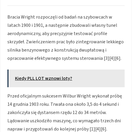
Bracia Wright rozpoczęli od badań na szybowcach w
latach 1900 i 1901, a następnie zbudowali własny tunel
aerodynamiczny, aby precyzyjnie testować profile
skrzydeł. Zwieńczeniem prac było zintegrowanie lekkiego
silnika benzynowego z konstrukcją dwupłatową i
opracowanie efektywnego systemu sterowania [3][4][6].
Kiedy PLL LOT wznowi loty?
Przed oficjalnym sukcesem Wilbur Wright wykonał próbę
14 grudnia 1903 roku. Trwała ona około 3,5 do 4 sekund i
zakończyła się dystansem rzędu 12 do 34 metrów.
Lądowanie uszkodziło maszynę, co wymagało trzech dni
napraw i przygotowań do kolejnej próby [1][4][6].