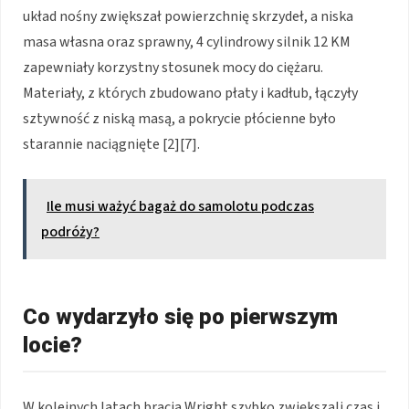
układ nośny zwiększał powierzchnię skrzydeł, a niska
masa własna oraz sprawny, 4 cylindrowy silnik 12 KM
zapewniały korzystny stosunek mocy do ciężaru.
Materiały, z których zbudowano płaty i kadłub, łączyły
sztywność z niską masą, a pokrycie płócienne było
starannie naciągnięte [2][7].
Ile musi ważyć bagaż do samolotu podczas
podróży?
Co wydarzyło się po pierwszym
locie?
W kolejnych latach bracia Wright szybko zwiększali czas i