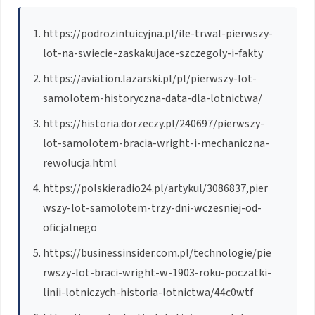
https://podrozintuicyjna.pl/ile-trwal-pierwszy-
lot-na-swiecie-zaskakujace-szczegoly-i-fakty
https://aviation.lazarski.pl/pl/pierwszy-lot-
samolotem-historyczna-data-dla-lotnictwa/
https://historia.dorzeczy.pl/240697/pierwszy-
lot-samolotem-bracia-wright-i-mechaniczna-
rewolucja.html
https://polskieradio24.pl/artykul/3086837,pier
wszy-lot-samolotem-trzy-dni-wczesniej-od-
oficjalnego
https://businessinsider.com.pl/technologie/pie
rwszy-lot-braci-wright-w-1903-roku-poczatki-
linii-lotniczych-historia-lotnictwa/44c0wtf