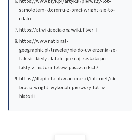
https://www.bryk.pl/artykul/pierwszy-lot-
samolotem-ktoremu-z-braci-wright-sie-to-
udalo
https://pl.wikipedia.org/wiki/Flyer_I
https://www.national-
geographic.pl/traveler/nie-do-uwierzenia-ze-
tak-sie-kiedys-latalo-poznaj-zaskakujace-
fakty-z-historii-lotow-pasazerskich/
https://dlapilota.pl/wiadomosci/internet/nie-
bracia-wright-wykonali-pierwszy-lot-w-
historii