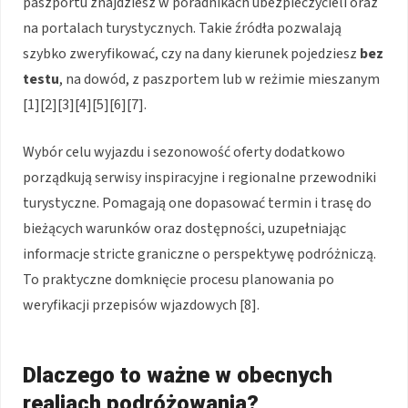
paszportu znajdziesz w poradnikach ubezpieczycieli oraz
na portalach turystycznych. Takie źródła pozwalają
szybko zweryfikować, czy na dany kierunek pojedziesz
bez
testu
, na dowód, z paszportem lub w reżimie mieszanym
[1][2][3][4][5][6][7].
Wybór celu wyjazdu i sezonowość oferty dodatkowo
porządkują serwisy inspiracyjne i regionalne przewodniki
turystyczne. Pomagają one dopasować termin i trasę do
bieżących warunków oraz dostępności, uzupełniając
informacje stricte graniczne o perspektywę podróżniczą.
To praktyczne domknięcie procesu planowania po
weryfikacji przepisów wjazdowych [8].
Dlaczego to ważne w obecnych
realiach podróżowania?