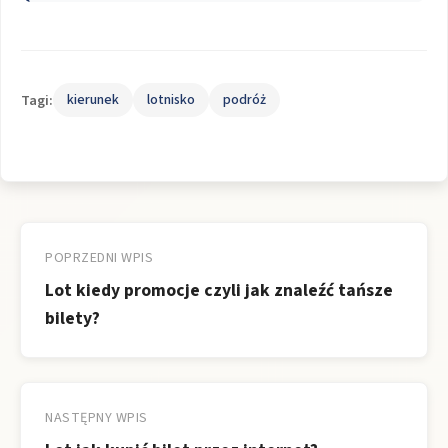
Tagi:
kierunek
lotnisko
podróż
Nawigacja
wpisu
POPRZEDNI WPIS
Lot kiedy promocje czyli jak znaleźć tańsze
bilety?
NASTĘPNY WPIS