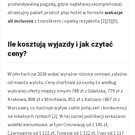
przewidywalną pogodą, gdzie najłatwiej skompletować
atrakcyjny pakiet przelot plus hotel w formule
wakacje
all inclusive
z transferem i opieką rezydenta [2][3][5].
Ile kosztują wyjazdy i jak czytać
ceny?
W ofertach na 2026 widać wyraźne różnice cenowe zależne
od miasta wylotu. Ceny startowe za osobę to według
wybranej oferty między innymi 748 zł z Gdańska, 779 zł z
Krakowa, 808 zł z Wrocławia, 851 zł z Katowic i 867 zł z
Warszawy, co ilustruje wpływ siatki połączeń i konkurencji
na lokalnych rynkach [2]. W tej samej publikacji wskazano
widełki kierunkowe, w tym Chorwację od 1 145 zł,
Czarnogórę od 1 122 zł, Tunezję od 1 322 zł, Cypr od 1 217