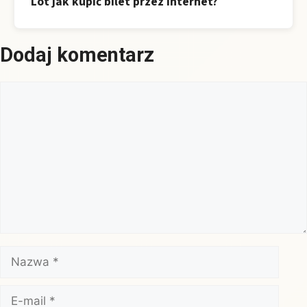
Lot jak kupić bilet przez internet?
Dodaj komentarz
Komentarz
Nazwa
E-