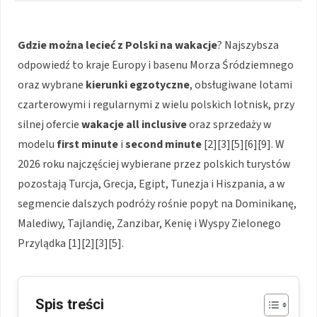
Gdzie można lecieć z Polski na wakacje
? Najszybsza
odpowiedź to kraje Europy i basenu Morza Śródziemnego
oraz wybrane
kierunki egzotyczne
, obsługiwane lotami
czarterowymi i regularnymi z wielu polskich lotnisk, przy
silnej ofercie
wakacje all inclusive
oraz sprzedaży w
modelu
first minute
i
second minute
[2][3][5][6][9]. W
2026 roku najczęściej wybierane przez polskich turystów
pozostają Turcja, Grecja, Egipt, Tunezja i Hiszpania, a w
segmencie dalszych podróży rośnie popyt na Dominikanę,
Malediwy, Tajlandię, Zanzibar, Kenię i Wyspy Zielonego
Przylądka [1][2][3][5].
Spis treści