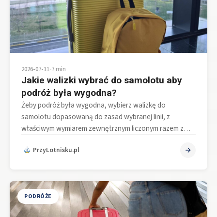
2026-07-11
•
7 min
Jakie walizki wybrać do samolotu aby
podróż była wygodna?
Żeby podróż była wygodna, wybierz walizkę do
samolotu dopasowaną do zasad wybranej linii, z
właściwym wymiarem zewnętrznym liczonym razem z…
PrzyLotnisku.pl
PODRÓŻE