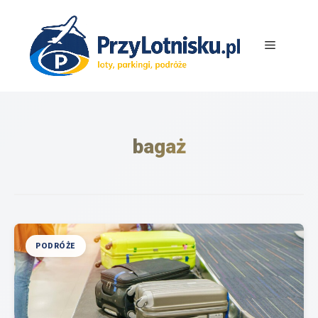
Przejdź
do
treści
Menu
bagaż
PODRÓŻE