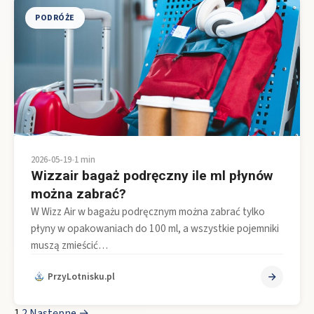
PODRÓŻE
2026-05-19
•
1 min
Wizzair bagaż podręczny ile ml płynów
można zabrać?
W Wizz Air w bagażu podręcznym można zabrać tylko
płyny w opakowaniach do 100 ml, a wszystkie pojemniki
muszą zmieścić…
PrzyLotnisku.pl
1
2
Następne →