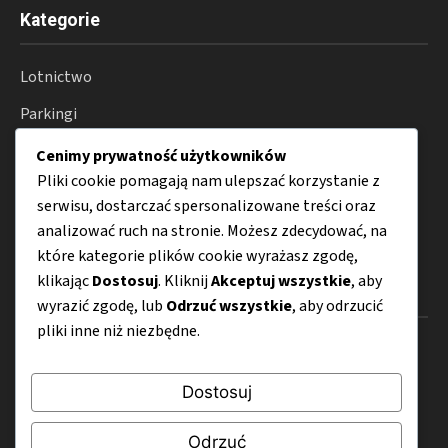
Kategorie
Lotnictwo
Parkingi
Podróże
Cenimy prywatność użytkowników
Pliki cookie pomagają nam ulepszać korzystanie z
Transport
serwisu, dostarczać spersonalizowane treści oraz
Porady
analizować ruch na stronie. Możesz zdecydować, na
które kategorie plików cookie wyrażasz zgodę,
klikając
Dostosuj
. Kliknij
Akceptuj wszystkie
, aby
Menu
wyrazić zgodę, lub
Odrzuć wszystkie
, aby odrzucić
pliki inne niż niezbędne.
O nas
Kontakt
Dostosuj
Mapa strony
Odrzuć